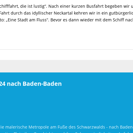
hifffahrt, die ist lustig“. Nach einer kurzen Busfahrt begeben wir u
rt durch das idyllischer Neckartal kehren wir in ein gutbürgerlich
o: „Eine Stadt am Fluss“. Bevor es dann wieder mit dem Schiff nach
024 nach Baden-Baden
in die malerische Metropole am Fuße des Schwarzwalds - nach Bad