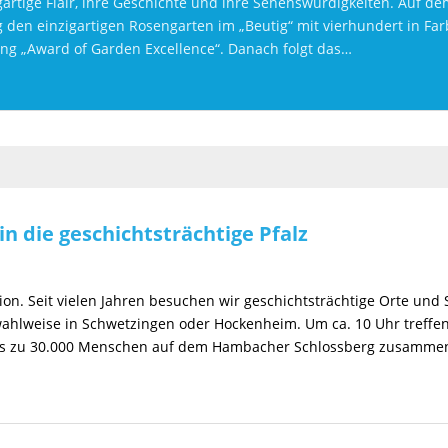
igartige Flair, ihre Geschichte und ihre Sehenswürdigkeiten. Auf
den einzigartigen Rosengarten im „Beutig“ mit vierhundert in Far
ng „Award of Garden Excellence“. Danach folgt das…
n die geschichtsträchtige Pfalz
on. Seit vielen Jahren besuchen wir geschichtsträchtige Orte und S
ahlweise in Schwetzingen oder Hockenheim. Um ca. 10 Uhr treffen
bis zu 30.000 Menschen auf dem Hambacher Schlossberg zusammen,