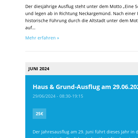
Der diesjährige Ausflug steht unter dem Motto „Eine Sc
und legen ab in Richtung Neckargemünd. Nach einer Fah
historische Führung durch die Altstadt unter dem Mott
auf…
Mehr erfahren »
JUNI 2024
Haus & Grund-Ausflug am 29.06.2
29/06/2024 - 08:30
-
19:15
25€
Der Jahresausflug am 29. Juni führt dieses Jahr 