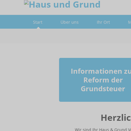
Informationen
Einverstanden!
Start
Über uns
Ihr Ort
M
Informationen z
Reform der
Grundsteuer
Herzli
Wir sind Ihr Haus & Grund V