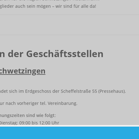
lieder auch sein mögen – wir sind für alle da!
n der Geschäftsstellen
chwetzingen
ndet sich im Erdgeschoss der Scheffelstraße 55 (Pressehaus).
r nach vorheriger tel. Vereinbarung.
nungszeiten sind wie folgt
:
ienstag: 09:00 bis 12:00 Uhr
bis 12:00 Uhr und 14:00 bis 16:00 Uhr
tag: 09:00 bis 12:00 Uhr