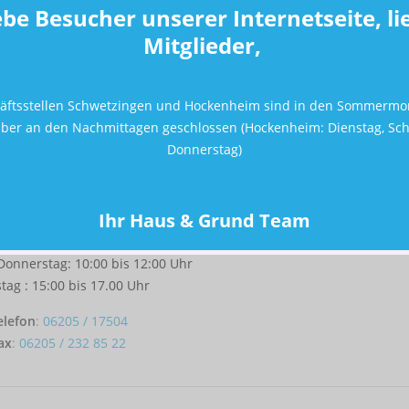
ebe Besucher unserer Internetseite, li
efon
:
06202 / 12748-17
Mitglieder,
ax
:
06202 / 12748-19
Hockenheim
äftsstellen Schwetzingen und Hockenheim sind in den Sommermo
ber an den Nachmittagen geschlossen (Hockenheim: Dienstag, Sc
Donnerstag)
ung befindet sich in Hockenheim in der Heidelberger Straße 17.
r nach vorheriger tel. Vereinbarung.
Ihr Haus & Grund Team
nungszeiten sind wie folgt:
Donnerstag: 10:00 bis 12:00 Uhr
tag : 15:00 bis 17.00 Uhr
elefon
:
06205 / 17504
ax
:
06205 / 232 85 22