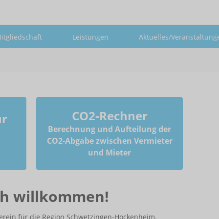
itgliedschaft
Leistungen
Aktuelles/Veranstaltung
CO2-Rechner
ur
Berechnung und Aufteilung der
CO2-Abgabe zwischen Vermieter
und Mieter
ch willkommen!
erein für die Region Schwetzingen-Hockenheim.