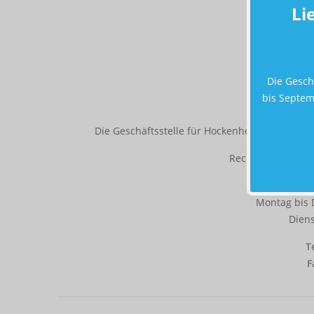
Li
Tel
F
Die Gesch
bis Septem
Die Geschäftsstelle für Hockenheim und Umgeb
Rechtsberatung nu
Die Öff
Montag bis 
Diens
T
F